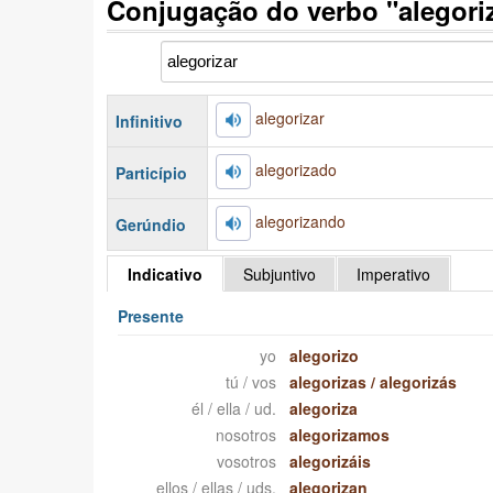
Conjugação do verbo "alegori
alegorizar
Infinitivo
alegorizado
Particípio
alegorizando
Gerúndio
Indicativo
Subjuntivo
Imperativo
Presente
yo
alegorizo
tú / vos
alegorizas
/
alegorizás
él / ella / ud.
alegoriza
nosotros
alegorizamos
vosotros
alegorizáis
ellos / ellas / uds.
alegorizan