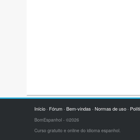
Início
Fórum
Bem-vindas
Normas de uso
Polít
·
·
·
·
BomEspanhol - ©2026
Curso gratuito e online do idioma espanhol.