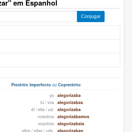
zar" em Espanhol
Pretérito Imperfecto
ou
Copretérito
yo
alegorizaba
tú / vos
alegorizabas
él / ella / ud.
alegorizaba
nosotros
alegorizábamos
vosotros
alegorizabais
ellos / ellas / uds.
alegorizaban