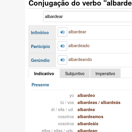
Conjugação do verbo "albard
albardear
Infinitivo
albardeado
Particípio
albardeando
Gerúndio
Indicativo
Subjuntivo
Imperativo
Presente
yo
albardeo
tú / vos
albardeas
/
albardeás
él / ella / ud.
albardea
nosotros
albardeamos
vosotros
albardeáis
ellos / ellas / uds.
albardean