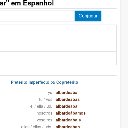
ear" em Espanhol
Pretérito Imperfecto
ou
Copretérito
yo
albardeaba
tú / vos
albardeabas
él / ella / ud.
albardeaba
nosotros
albardeábamos
vosotros
albardeabais
ellos / ellas / uds.
albardeaban