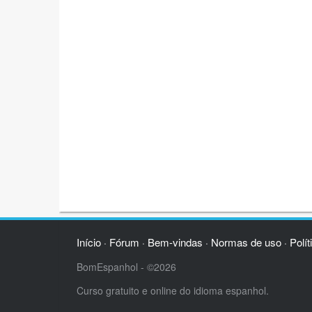
Início
Fórum
Bem-vindas
Normas de uso
Polít
·
·
·
·
BomEspanhol - ©2026
Curso gratuito e online do idioma espanhol.