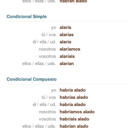
ellos / ellas / uds.
habrán alado
Condicional Simple
yo
alaría
tú / vos
alarías
él / ella / ud.
alaría
nosotros
alaríamos
vosotros
alaríais
ellos / ellas / uds.
alarían
Condicional Compuesto
yo
habría alado
tú / vos
habrías alado
él / ella / ud.
habría alado
nosotros
habríamos alado
vosotros
habríais alado
ellos / ellas / uds.
habrían alado