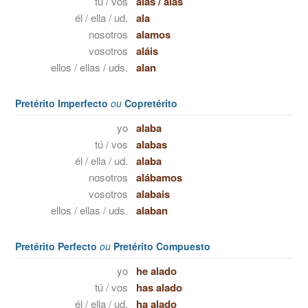
tú / vos
alas
/
alás
él / ella / ud.
ala
nosotros
alamos
vosotros
aláis
ellos / ellas / uds.
alan
Pretérito Imperfecto
ou
Copretérito
yo
alaba
tú / vos
alabas
él / ella / ud.
alaba
nosotros
alábamos
vosotros
alabais
ellos / ellas / uds.
alaban
Pretérito Perfecto
ou
Pretérito Compuesto
yo
he alado
tú / vos
has alado
él / ella / ud.
ha alado