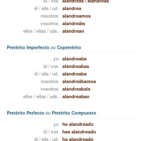
tú / vos
alandreas
/
alandreás
él / ella / ud.
alandrea
nosotros
alandreamos
vosotros
alandreáis
ellos / ellas / uds.
alandrean
Pretérito Imperfecto
ou
Copretérito
yo
alandreaba
tú / vos
alandreabas
él / ella / ud.
alandreaba
nosotros
alandreábamos
vosotros
alandreabais
ellos / ellas / uds.
alandreaban
Pretérito Perfecto
ou
Pretérito Compuesto
yo
he alandreado
tú / vos
has alandreado
él / ella / ud.
ha alandreado