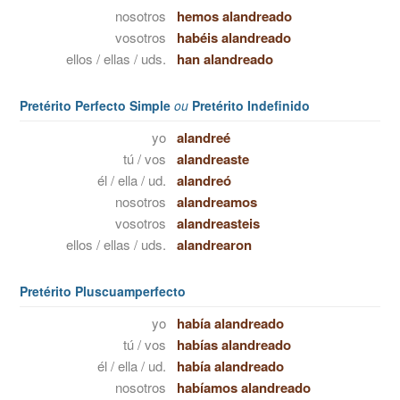
nosotros
hemos alandreado
vosotros
habéis alandreado
ellos / ellas / uds.
han alandreado
Pretérito Perfecto Simple
ou
Pretérito Indefinido
yo
alandreé
tú / vos
alandreaste
él / ella / ud.
alandreó
nosotros
alandreamos
vosotros
alandreasteis
ellos / ellas / uds.
alandrearon
Pretérito Pluscuamperfecto
yo
había alandreado
tú / vos
habías alandreado
él / ella / ud.
había alandreado
nosotros
habíamos alandreado