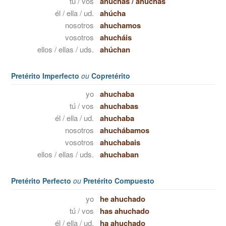
tú / vos
ahúchas
/
ahuchás
él / ella / ud.
ahúcha
nosotros
ahuchamos
vosotros
ahucháis
ellos / ellas / uds.
ahúchan
Pretérito Imperfecto
ou
Copretérito
yo
ahuchaba
tú / vos
ahuchabas
él / ella / ud.
ahuchaba
nosotros
ahuchábamos
vosotros
ahuchabais
ellos / ellas / uds.
ahuchaban
Pretérito Perfecto
ou
Pretérito Compuesto
yo
he ahuchado
tú / vos
has ahuchado
él / ella / ud.
ha ahuchado