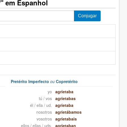
r" em Espanhol
Pretérito Imperfecto
ou
Copretérito
yo
agrietaba
tú / vos
agrietabas
él / ella / ud.
agrietaba
nosotros
agrietábamos
vosotros
agrietabais
ellos / ellas / uds.
agrietaban