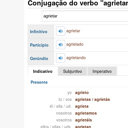
Conjugação do verbo "agrieta
agrietar
Infinitivo
agrietado
Particípio
agrietando
Gerúndio
Indicativo
Subjuntivo
Imperativo
Presente
yo
agrieto
tú / vos
agrietas
/
agrietás
él / ella / ud.
agrieta
nosotros
agrietamos
vosotros
agrietáis
ellos / ellas / uds.
agrietan