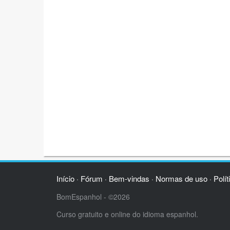
Início
Fórum
Bem-vindas
Normas de uso
Polít
·
·
·
·
BomEspanhol - ©2026
Curso gratuito e online do idioma espanhol.