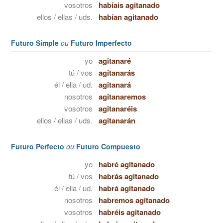
vosotros
habíais agitanado
ellos / ellas / uds.
habían agitanado
Futuro Simple
ou
Futuro Imperfecto
yo
agitanaré
tú / vos
agitanarás
él / ella / ud.
agitanará
nosotros
agitanaremos
vosotros
agitanaréis
ellos / ellas / uds.
agitanarán
Futuro Perfecto
ou
Futuro Compuesto
yo
habré agitanado
tú / vos
habrás agitanado
él / ella / ud.
habrá agitanado
nosotros
habremos agitanado
vosotros
habréis agitanado