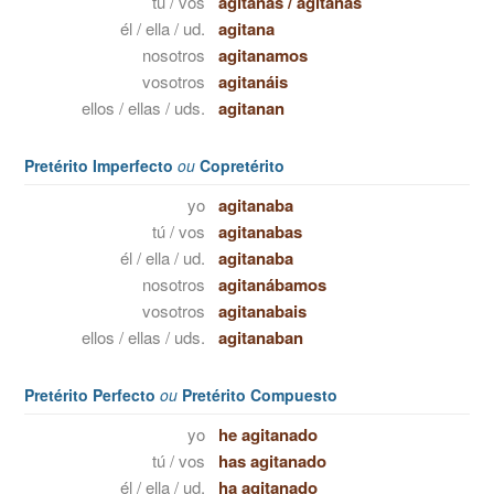
tú / vos
agitanas
/
agitanás
él / ella / ud.
agitana
nosotros
agitanamos
vosotros
agitanáis
ellos / ellas / uds.
agitanan
Pretérito Imperfecto
ou
Copretérito
yo
agitanaba
tú / vos
agitanabas
él / ella / ud.
agitanaba
nosotros
agitanábamos
vosotros
agitanabais
ellos / ellas / uds.
agitanaban
Pretérito Perfecto
ou
Pretérito Compuesto
yo
he agitanado
tú / vos
has agitanado
él / ella / ud.
ha agitanado