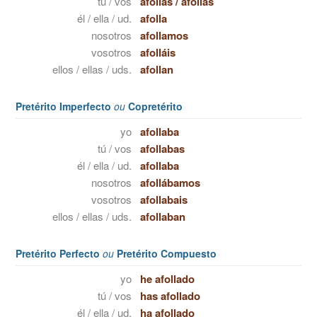
tú / vos
afollas
/
afollás
él / ella / ud.
afolla
nosotros
afollamos
vosotros
afolláis
ellos / ellas / uds.
afollan
Pretérito Imperfecto
ou
Copretérito
yo
afollaba
tú / vos
afollabas
él / ella / ud.
afollaba
nosotros
afollábamos
vosotros
afollabais
ellos / ellas / uds.
afollaban
Pretérito Perfecto
ou
Pretérito Compuesto
yo
he afollado
tú / vos
has afollado
él / ella / ud.
ha afollado