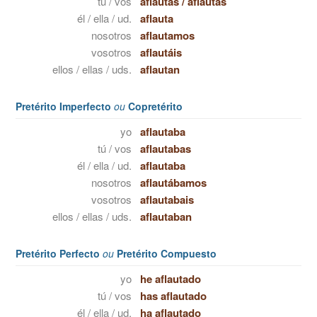
tú / vos
aflautas
/
aflautás
él / ella / ud.
aflauta
nosotros
aflautamos
vosotros
aflautáis
ellos / ellas / uds.
aflautan
Pretérito Imperfecto
ou
Copretérito
yo
aflautaba
tú / vos
aflautabas
él / ella / ud.
aflautaba
nosotros
aflautábamos
vosotros
aflautabais
ellos / ellas / uds.
aflautaban
Pretérito Perfecto
ou
Pretérito Compuesto
yo
he aflautado
tú / vos
has aflautado
él / ella / ud.
ha aflautado