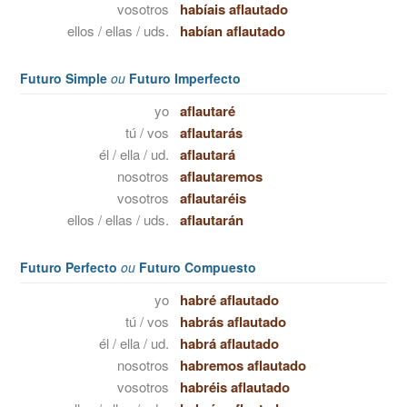
vosotros
habíais aflautado
ellos / ellas / uds.
habían aflautado
Futuro Simple
ou
Futuro Imperfecto
yo
aflautaré
tú / vos
aflautarás
él / ella / ud.
aflautará
nosotros
aflautaremos
vosotros
aflautaréis
ellos / ellas / uds.
aflautarán
Futuro Perfecto
ou
Futuro Compuesto
yo
habré aflautado
tú / vos
habrás aflautado
él / ella / ud.
habrá aflautado
nosotros
habremos aflautado
vosotros
habréis aflautado