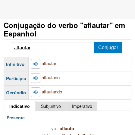
Conjugação do verbo "aflautar" em
Espanhol
aflautar
Infinitivo
aflautado
Particípio
aflautando
Gerúndio
Indicativo
Subjuntivo
Imperativo
Presente
yo
aflauto