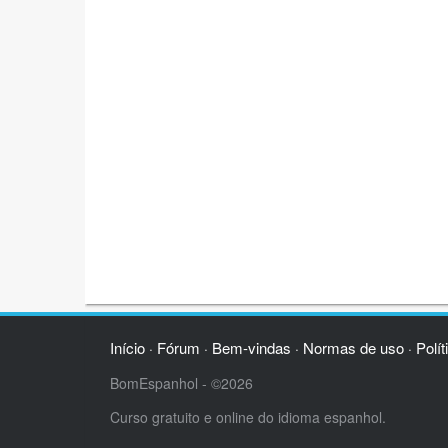
Início
Fórum
Bem-vindas
Normas de uso
Polít
·
·
·
·
BomEspanhol - ©2026
Curso gratuito e online do idioma espanhol.