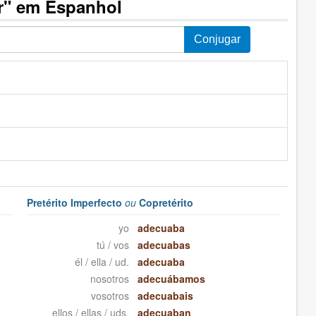
r" em Espanhol
Pretérito Imperfecto
ou
Copretérito
yo
adecuaba
tú / vos
adecuabas
él / ella / ud.
adecuaba
nosotros
adecuábamos
vosotros
adecuabais
ellos / ellas / uds.
adecuaban