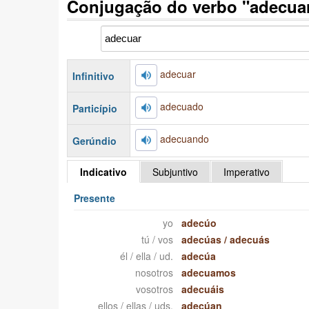
Conjugação do verbo "adecua
adecuar
Infinitivo
adecuado
Particípio
adecuando
Gerúndio
Indicativo
Subjuntivo
Imperativo
Presente
yo
adecúo
tú / vos
adecúas
/
adecuás
él / ella / ud.
adecúa
nosotros
adecuamos
vosotros
adecuáis
ellos / ellas / uds.
adecúan