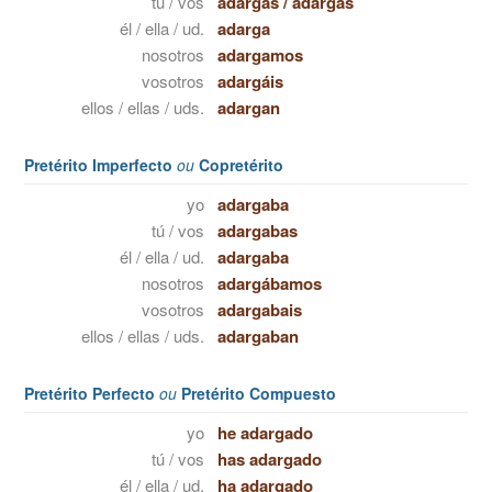
tú / vos
adargas
/
adargás
él / ella / ud.
adarga
nosotros
adargamos
vosotros
adargáis
ellos / ellas / uds.
adargan
Pretérito Imperfecto
ou
Copretérito
yo
adargaba
tú / vos
adargabas
él / ella / ud.
adargaba
nosotros
adargábamos
vosotros
adargabais
ellos / ellas / uds.
adargaban
Pretérito Perfecto
ou
Pretérito Compuesto
yo
he adargado
tú / vos
has adargado
él / ella / ud.
ha adargado