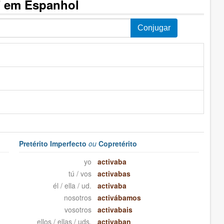
" em Espanhol
Pretérito Imperfecto
ou
Copretérito
yo
activaba
tú / vos
activabas
él / ella / ud.
activaba
nosotros
activábamos
vosotros
activabais
ellos / ellas / uds.
activaban