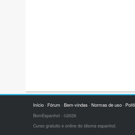
Início
Fórum
Bem-vindas
Normas de uso
Polít
·
·
·
·
BomEspanhol - ©2026
Curso gratuito e online do idioma espanhol.