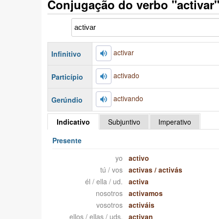
Conjugação do verbo "activar
activar
Infinitivo
activado
Particípio
activando
Gerúndio
Indicativo
Subjuntivo
Imperativo
Presente
yo
activo
tú / vos
activas
/
activás
él / ella / ud.
activa
nosotros
activamos
vosotros
activáis
ellos / ellas / uds.
activan