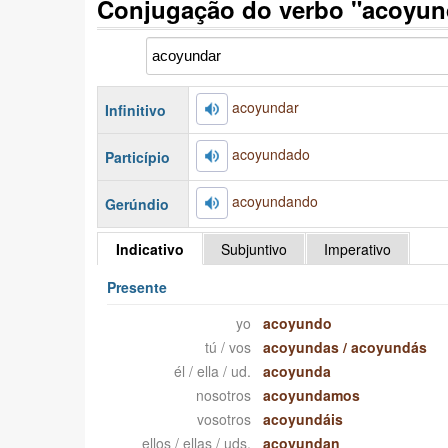
Conjugação do verbo "acoyun
acoyundar
Infinitivo
acoyundado
Particípio
acoyundando
Gerúndio
Indicativo
Subjuntivo
Imperativo
Presente
yo
acoyundo
tú / vos
acoyundas
/
acoyundás
él / ella / ud.
acoyunda
nosotros
acoyundamos
vosotros
acoyundáis
ellos / ellas / uds.
acoyundan