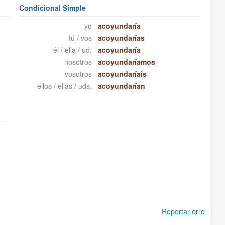
Condicional Simple
yo
acoyundaría
tú / vos
acoyundarías
él / ella / ud.
acoyundaría
nosotros
acoyundaríamos
vosotros
acoyundaríais
ellos / ellas / uds.
acoyundarían
Reportar erro