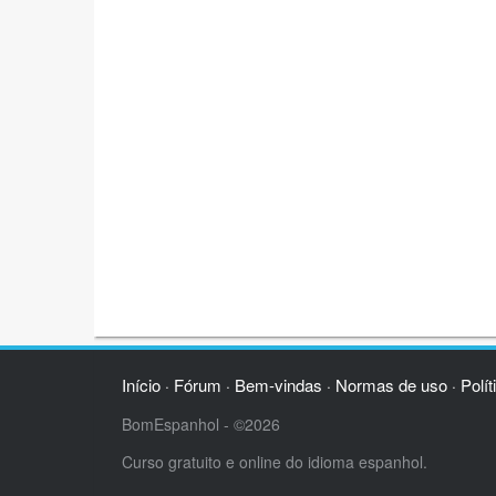
Início
Fórum
Bem-vindas
Normas de uso
Polít
·
·
·
·
BomEspanhol - ©2026
Curso gratuito e online do idioma espanhol.