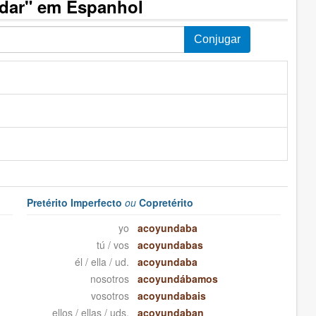
dar" em Espanhol
Pretérito Imperfecto
ou
Copretérito
yo
acoyundaba
tú / vos
acoyundabas
él / ella / ud.
acoyundaba
nosotros
acoyundábamos
vosotros
acoyundabais
ellos / ellas / uds.
acoyundaban