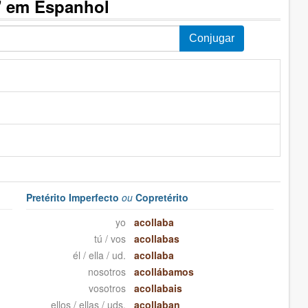
" em Espanhol
Pretérito Imperfecto
ou
Copretérito
yo
acollaba
tú / vos
acollabas
él / ella / ud.
acollaba
nosotros
acollábamos
vosotros
acollabais
ellos / ellas / uds.
acollaban