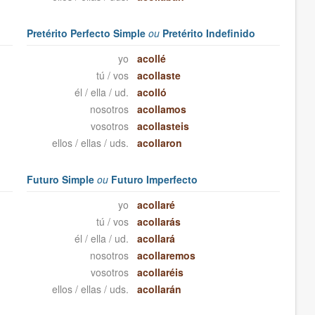
Pretérito Perfecto Simple
ou
Pretérito Indefinido
yo
acollé
tú / vos
acollaste
él / ella / ud.
acolló
nosotros
acollamos
vosotros
acollasteis
ellos / ellas / uds.
acollaron
Futuro Simple
ou
Futuro Imperfecto
yo
acollaré
tú / vos
acollarás
él / ella / ud.
acollará
nosotros
acollaremos
vosotros
acollaréis
ellos / ellas / uds.
acollarán