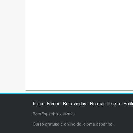
Início
Fórum
Bem-vindas
Normas de uso
Polít
·
·
·
·
BomEspanhol - ©2026
Curso gratuito e online do idioma espanhol.