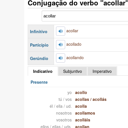
Conjugação do verbo "acollar
acollar
Infinitivo
acollado
Particípio
acollando
Gerúndio
Indicativo
Subjuntivo
Imperativo
Presente
yo
acollo
tú / vos
acollas
/
acollás
él / ella / ud.
acolla
nosotros
acollamos
vosotros
acolláis
ellos / ellas / uds.
acollan