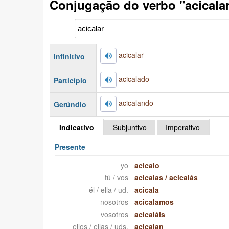
Conjugação do verbo "acicala
acicalar
Infinitivo
acicalado
Particípio
acicalando
Gerúndio
Indicativo
Subjuntivo
Imperativo
Presente
yo
acicalo
tú / vos
acicalas
/
acicalás
él / ella / ud.
acicala
nosotros
acicalamos
vosotros
acicaláis
ellos / ellas / uds.
acicalan