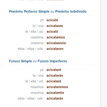
Pretérito Perfecto Simple
ou
Pretérito Indefinido
yo
acicalé
tú / vos
acicalaste
él / ella / ud.
acicaló
nosotros
acicalamos
vosotros
acicalasteis
ellos / ellas / uds.
acicalaron
Futuro Simple
ou
Futuro Imperfecto
yo
acicalaré
tú / vos
acicalarás
él / ella / ud.
acicalará
nosotros
acicalaremos
vosotros
acicalaréis
ellos / ellas / uds.
acicalarán