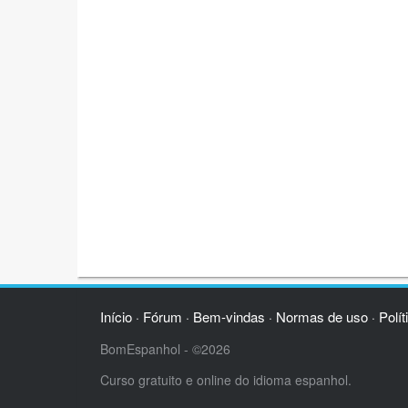
Início
Fórum
Bem-vindas
Normas de uso
Polít
·
·
·
·
BomEspanhol - ©2026
Curso gratuito e online do idioma espanhol.