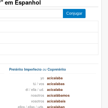
r" em Espanhol
Pretérito Imperfecto
ou
Copretérito
yo
acicalaba
tú / vos
acicalabas
él / ella / ud.
acicalaba
nosotros
acicalábamos
vosotros
acicalabais
ellos / ellas / uds.
acicalaban