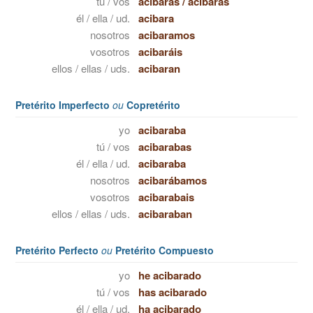
tú / vos
acibaras
/
acibarás
él / ella / ud.
acibara
nosotros
acibaramos
vosotros
acibaráis
ellos / ellas / uds.
acibaran
Pretérito Imperfecto
ou
Copretérito
yo
acibaraba
tú / vos
acibarabas
él / ella / ud.
acibaraba
nosotros
acibarábamos
vosotros
acibarabais
ellos / ellas / uds.
acibaraban
Pretérito Perfecto
ou
Pretérito Compuesto
yo
he acibarado
tú / vos
has acibarado
él / ella / ud.
ha acibarado