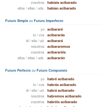
vosotros
habíais acibarado
ellos / ellas / uds.
habían acibarado
Futuro Simple
ou
Futuro Imperfecto
yo
acibararé
tú / vos
acibararás
él / ella / ud.
acibarará
nosotros
acibararemos
vosotros
acibararéis
ellos / ellas / uds.
acibararán
Futuro Perfecto
ou
Futuro Compuesto
yo
habré acibarado
tú / vos
habrás acibarado
él / ella / ud.
habrá acibarado
nosotros
habremos acibarado
vosotros
habréis acibarado