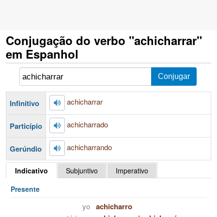
Conjugação do verbo "achicharrar"
em Espanhol
achicharrar
Infinitivo
achicharrado
Particípio
achicharrando
Gerúndio
Indicativo
Subjuntivo
Imperativo
Presente
yo
achicharro