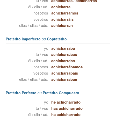
tú / vos
achicharras
/
achicharrás
él / ella / ud.
achicharra
nosotros
achicharramos
vosotros
achicharráis
ellos / ellas / uds.
achicharran
Pretérito Imperfecto
ou
Copretérito
yo
achicharraba
tú / vos
achicharrabas
él / ella / ud.
achicharraba
nosotros
achicharrábamos
vosotros
achicharrabais
ellos / ellas / uds.
achicharraban
Pretérito Perfecto
ou
Pretérito Compuesto
yo
he achicharrado
tú / vos
has achicharrado
él / ella / ud.
ha achicharrado