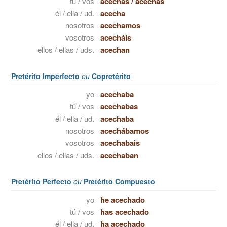
tú / vos
acechas
/
acechás
él / ella / ud.
acecha
nosotros
acechamos
vosotros
acecháis
ellos / ellas / uds.
acechan
Pretérito Imperfecto
ou
Copretérito
yo
acechaba
tú / vos
acechabas
él / ella / ud.
acechaba
nosotros
acechábamos
vosotros
acechabais
ellos / ellas / uds.
acechaban
Pretérito Perfecto
ou
Pretérito Compuesto
yo
he acechado
tú / vos
has acechado
él / ella / ud.
ha acechado