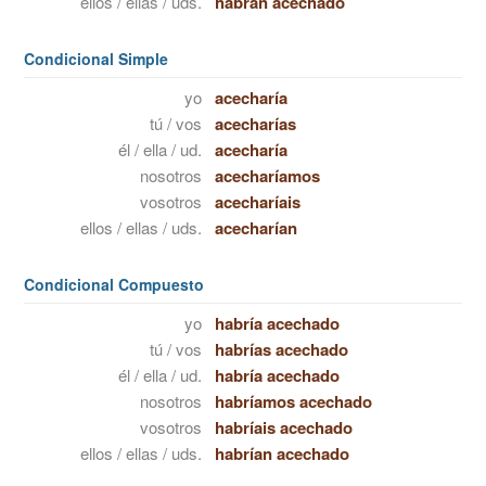
ellos / ellas / uds.
habrán acechado
Condicional Simple
yo
acecharía
tú / vos
acecharías
él / ella / ud.
acecharía
nosotros
acecharíamos
vosotros
acecharíais
ellos / ellas / uds.
acecharían
Condicional Compuesto
yo
habría acechado
tú / vos
habrías acechado
él / ella / ud.
habría acechado
nosotros
habríamos acechado
vosotros
habríais acechado
ellos / ellas / uds.
habrían acechado