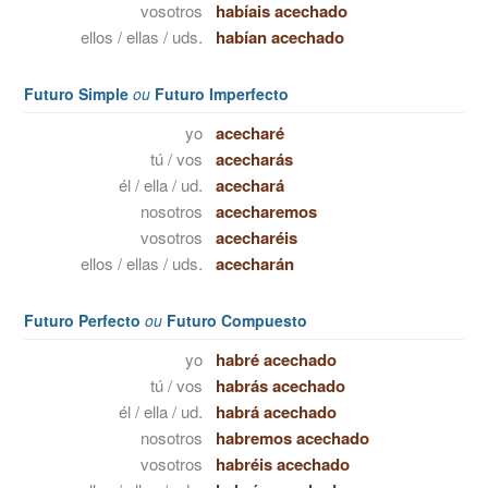
vosotros
habíais acechado
ellos / ellas / uds.
habían acechado
Futuro Simple
ou
Futuro Imperfecto
yo
acecharé
tú / vos
acecharás
él / ella / ud.
acechará
nosotros
acecharemos
vosotros
acecharéis
ellos / ellas / uds.
acecharán
Futuro Perfecto
ou
Futuro Compuesto
yo
habré acechado
tú / vos
habrás acechado
él / ella / ud.
habrá acechado
nosotros
habremos acechado
vosotros
habréis acechado