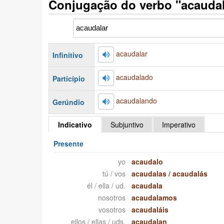
Conjugação do verbo "acauda
acaudalar
Infinitivo
acaudalado
Particípio
acaudalando
Gerúndio
Indicativo
Subjuntivo
Imperativo
Presente
yo
acaudalo
tú / vos
acaudalas
/
acaudalás
él / ella / ud.
acaudala
nosotros
acaudalamos
vosotros
acaudaláis
ellos / ellas / uds.
acaudalan