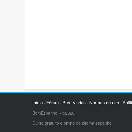
Início
Fórum
Bem-vindas
Normas de uso
Polít
·
·
·
·
BomEspanhol - ©2026
Curso gratuito e online do idioma espanhol.