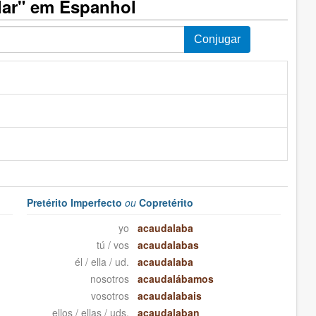
lar" em Espanhol
Pretérito Imperfecto
ou
Copretérito
yo
acaudalaba
tú / vos
acaudalabas
él / ella / ud.
acaudalaba
nosotros
acaudalábamos
vosotros
acaudalabais
ellos / ellas / uds.
acaudalaban