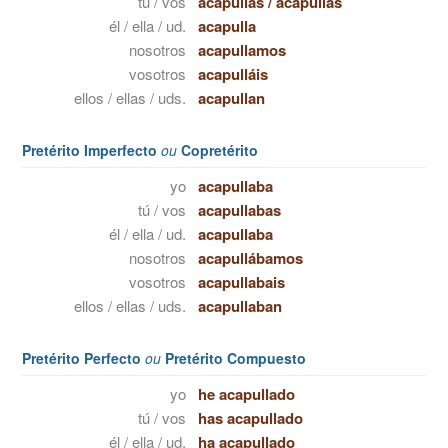
tú / vos
acapullas
/
acapullás
él / ella / ud.
acapulla
nosotros
acapullamos
vosotros
acapulláis
ellos / ellas / uds.
acapullan
Pretérito Imperfecto
ou
Copretérito
yo
acapullaba
tú / vos
acapullabas
él / ella / ud.
acapullaba
nosotros
acapullábamos
vosotros
acapullabais
ellos / ellas / uds.
acapullaban
Pretérito Perfecto
ou
Pretérito Compuesto
yo
he acapullado
tú / vos
has acapullado
él / ella / ud.
ha acapullado