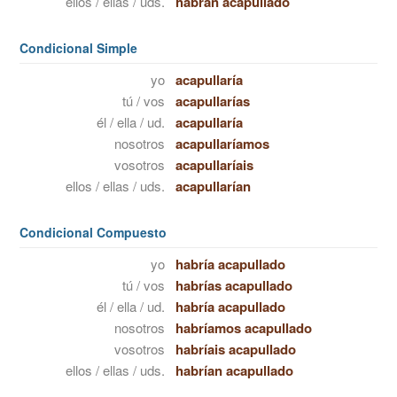
ellos / ellas / uds.
habrán acapullado
Condicional Simple
yo
acapullaría
tú / vos
acapullarías
él / ella / ud.
acapullaría
nosotros
acapullaríamos
vosotros
acapullaríais
ellos / ellas / uds.
acapullarían
Condicional Compuesto
yo
habría acapullado
tú / vos
habrías acapullado
él / ella / ud.
habría acapullado
nosotros
habríamos acapullado
vosotros
habríais acapullado
ellos / ellas / uds.
habrían acapullado