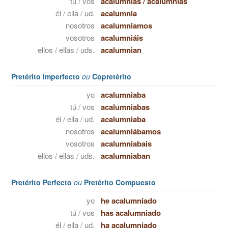
tú / vos
acalumnias
/
acalumniás
él / ella / ud.
acalumnia
nosotros
acalumniamos
vosotros
acalumniáis
ellos / ellas / uds.
acalumnian
Pretérito Imperfecto
ou
Copretérito
yo
acalumniaba
tú / vos
acalumniabas
él / ella / ud.
acalumniaba
nosotros
acalumniábamos
vosotros
acalumniabais
ellos / ellas / uds.
acalumniaban
Pretérito Perfecto
ou
Pretérito Compuesto
yo
he acalumniado
tú / vos
has acalumniado
él / ella / ud.
ha acalumniado