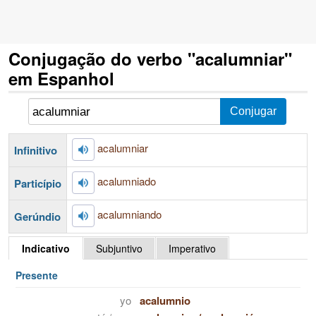
Conjugação do verbo "acalumniar"
em Espanhol
acalumniar
Infinitivo
acalumniado
Particípio
acalumniando
Gerúndio
Indicativo
Subjuntivo
Imperativo
Presente
yo
acalumnio