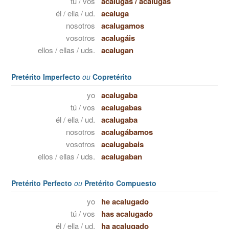
tú / vos
acalugas
/
acalugás
él / ella / ud.
acaluga
nosotros
acalugamos
vosotros
acalugáis
ellos / ellas / uds.
acalugan
Pretérito Imperfecto
ou
Copretérito
yo
acalugaba
tú / vos
acalugabas
él / ella / ud.
acalugaba
nosotros
acalugábamos
vosotros
acalugabais
ellos / ellas / uds.
acalugaban
Pretérito Perfecto
ou
Pretérito Compuesto
yo
he acalugado
tú / vos
has acalugado
él / ella / ud.
ha acalugado