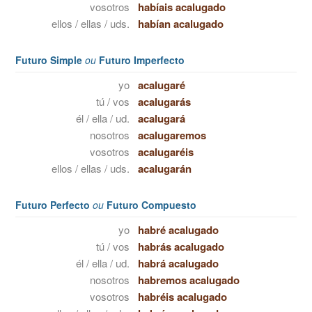
vosotros
habíais acalugado
ellos / ellas / uds.
habían acalugado
Futuro Simple
ou
Futuro Imperfecto
yo
acalugaré
tú / vos
acalugarás
él / ella / ud.
acalugará
nosotros
acalugaremos
vosotros
acalugaréis
ellos / ellas / uds.
acalugarán
Futuro Perfecto
ou
Futuro Compuesto
yo
habré acalugado
tú / vos
habrás acalugado
él / ella / ud.
habrá acalugado
nosotros
habremos acalugado
vosotros
habréis acalugado