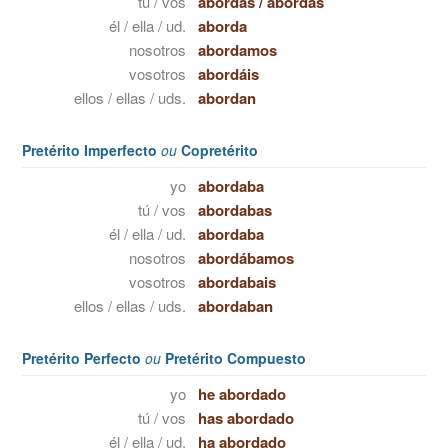
tú / vos
abordas
/
abordás
él / ella / ud.
aborda
nosotros
abordamos
vosotros
abordáis
ellos / ellas / uds.
abordan
Pretérito Imperfecto
ou
Copretérito
yo
abordaba
tú / vos
abordabas
él / ella / ud.
abordaba
nosotros
abordábamos
vosotros
abordabais
ellos / ellas / uds.
abordaban
Pretérito Perfecto
ou
Pretérito Compuesto
yo
he abordado
tú / vos
has abordado
él / ella / ud.
ha abordado