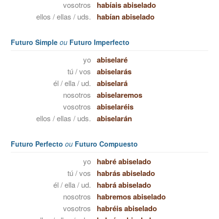
vosotros
habíais abiselado
ellos / ellas / uds.
habían abiselado
Futuro Simple
ou
Futuro Imperfecto
yo
abiselaré
tú / vos
abiselarás
él / ella / ud.
abiselará
nosotros
abiselaremos
vosotros
abiselaréis
ellos / ellas / uds.
abiselarán
Futuro Perfecto
ou
Futuro Compuesto
yo
habré abiselado
tú / vos
habrás abiselado
él / ella / ud.
habrá abiselado
nosotros
habremos abiselado
vosotros
habréis abiselado