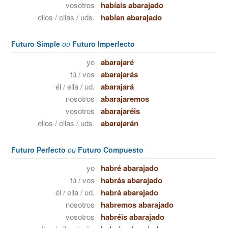
vosotros
habíais abarajado
ellos / ellas / uds.
habían abarajado
Futuro Simple
ou
Futuro Imperfecto
yo
abarajaré
tú / vos
abarajarás
él / ella / ud.
abarajará
nosotros
abarajaremos
vosotros
abarajaréis
ellos / ellas / uds.
abarajarán
Futuro Perfecto
ou
Futuro Compuesto
yo
habré abarajado
tú / vos
habrás abarajado
él / ella / ud.
habrá abarajado
nosotros
habremos abarajado
vosotros
habréis abarajado