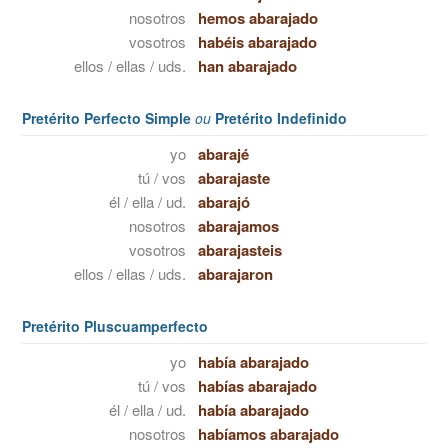
nosotros
hemos abarajado
vosotros
habéis abarajado
ellos / ellas / uds.
han abarajado
Pretérito Perfecto Simple
ou
Pretérito Indefinido
yo
abarajé
tú / vos
abarajaste
él / ella / ud.
abarajó
nosotros
abarajamos
vosotros
abarajasteis
ellos / ellas / uds.
abarajaron
Pretérito Pluscuamperfecto
yo
había abarajado
tú / vos
habías abarajado
él / ella / ud.
había abarajado
nosotros
habíamos abarajado