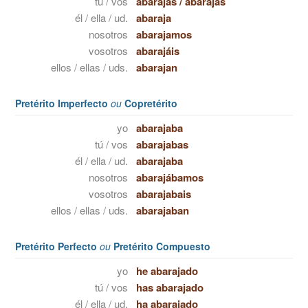
tú / vos
abarajas
/
abarajás
él / ella / ud.
abaraja
nosotros
abarajamos
vosotros
abarajáis
ellos / ellas / uds.
abarajan
Pretérito Imperfecto
ou
Copretérito
yo
abarajaba
tú / vos
abarajabas
él / ella / ud.
abarajaba
nosotros
abarajábamos
vosotros
abarajabais
ellos / ellas / uds.
abarajaban
Pretérito Perfecto
ou
Pretérito Compuesto
yo
he abarajado
tú / vos
has abarajado
él / ella / ud.
ha abarajado