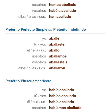
nosotros
hemos aballado
vosotros
habéis aballado
ellos / ellas / uds.
han aballado
Pretérito Perfecto Simple
ou
Pretérito Indefinido
yo
aballé
tú / vos
aballaste
él / ella / ud.
aballó
nosotros
aballamos
vosotros
aballasteis
ellos / ellas / uds.
aballaron
Pretérito Pluscuamperfecto
yo
había aballado
tú / vos
habías aballado
él / ella / ud.
había aballado
nosotros
habíamos aballado