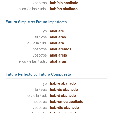
vosotros
habíais aballado
ellos / ellas / uds.
habían aballado
Futuro Simple
ou
Futuro Imperfecto
yo
aballaré
tú / vos
aballarás
él / ella / ud.
aballará
nosotros
aballaremos
vosotros
aballaréis
ellos / ellas / uds.
aballarán
Futuro Perfecto
ou
Futuro Compuesto
yo
habré aballado
tú / vos
habrás aballado
él / ella / ud.
habrá aballado
nosotros
habremos aballado
vosotros
habréis aballado