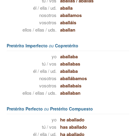
tú / vos
aballas
/
aballás
él / ella / ud.
aballa
nosotros
aballamos
vosotros
aballáis
ellos / ellas / uds.
aballan
Pretérito Imperfecto
ou
Copretérito
yo
aballaba
tú / vos
aballabas
él / ella / ud.
aballaba
nosotros
aballábamos
vosotros
aballabais
ellos / ellas / uds.
aballaban
Pretérito Perfecto
ou
Pretérito Compuesto
yo
he aballado
tú / vos
has aballado
él / ella / ud.
ha aballado