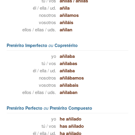
tú / vos
añilas
/
añilás
él / ella / ud.
añila
nosotros
añilamos
vosotros
añiláis
ellos / ellas / uds.
añilan
Pretérito Imperfecto
ou
Copretérito
yo
añilaba
tú / vos
añilabas
él / ella / ud.
añilaba
nosotros
añilábamos
vosotros
añilabais
ellos / ellas / uds.
añilaban
Pretérito Perfecto
ou
Pretérito Compuesto
yo
he añilado
tú / vos
has añilado
él / ella / ud.
ha añilado