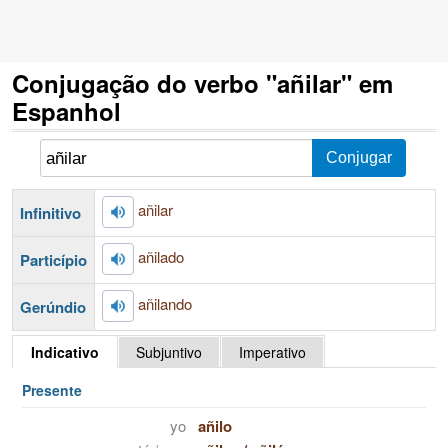
Conjugação do verbo "añilar" em
Espanhol
añilar
Infinitivo
añilado
Particípio
añilando
Gerúndio
Indicativo
Subjuntivo
Imperativo
Presente
yo
añilo