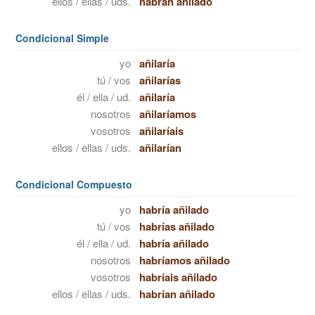
ellos / ellas / uds.
habrán añilado
Condicional Simple
yo
añilaría
tú / vos
añilarías
él / ella / ud.
añilaría
nosotros
añilaríamos
vosotros
añilaríais
ellos / ellas / uds.
añilarían
Condicional Compuesto
yo
habría añilado
tú / vos
habrías añilado
él / ella / ud.
habría añilado
nosotros
habríamos añilado
vosotros
habríais añilado
ellos / ellas / uds.
habrían añilado