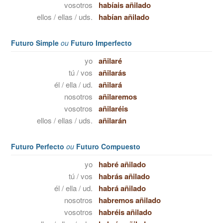
vosotros
habíais añilado
ellos / ellas / uds.
habían añilado
Futuro Simple
ou
Futuro Imperfecto
yo
añilaré
tú / vos
añilarás
él / ella / ud.
añilará
nosotros
añilaremos
vosotros
añilaréis
ellos / ellas / uds.
añilarán
Futuro Perfecto
ou
Futuro Compuesto
yo
habré añilado
tú / vos
habrás añilado
él / ella / ud.
habrá añilado
nosotros
habremos añilado
vosotros
habréis añilado