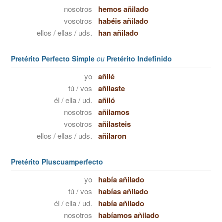
nosotros
hemos añilado
vosotros
habéis añilado
ellos / ellas / uds.
han añilado
Pretérito Perfecto Simple
ou
Pretérito Indefinido
yo
añilé
tú / vos
añilaste
él / ella / ud.
añiló
nosotros
añilamos
vosotros
añilasteis
ellos / ellas / uds.
añilaron
Pretérito Pluscuamperfecto
yo
había añilado
tú / vos
habías añilado
él / ella / ud.
había añilado
nosotros
habíamos añilado