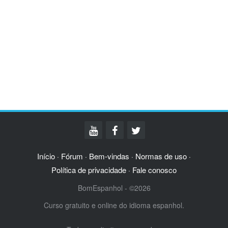
Início
Fórum
Bem-vindas
Normas de uso
·
·
·
·
Política de privacidade
Fale conosco
·
BomEspanhol - ©2026
Curso gratuito e online do idioma espanhol.